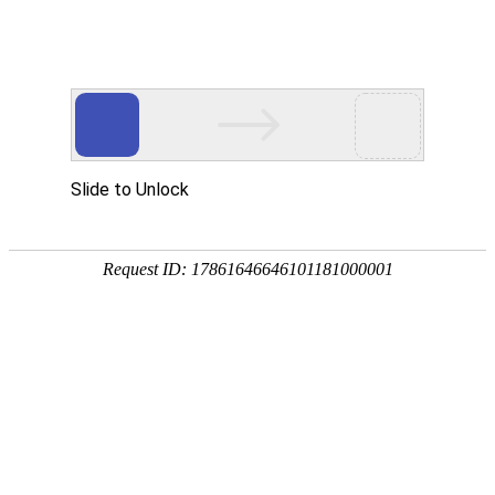
<
>
首 页
关于创达
产品展示
产品
产品展示
全自动在线异型元件黄金城
hjc
东莞市南部佳永电子有限公司
创达异型黄金城hjc
工厂地址：东莞市塘厦镇莲湖第二工
业区
电话：0769-38871122
传真：0769-87909115